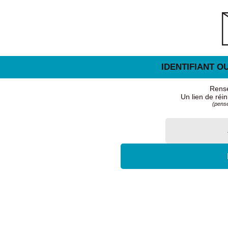
IDENTIFIANT O
Rense
Un lien de réin
(pense